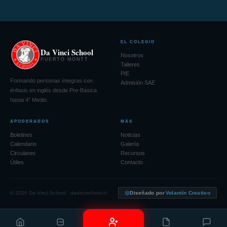
EL COLEGIO
Da Vinci School
Nosotros
PUERTO MONTT
Talleres
PIE
Formando personas íntegras con
Admisión SAE
énfasis en inglés desde Pre-Básica
hasta 4° Medio.
APODERADOS
MÁS
Boletines
Noticias
Calendario
Galería
Circulares
Recursos
Útiles
Contacto
© 2026 Da Vinci School · davincischool.cl
Diseñado por
Volantín Creativo