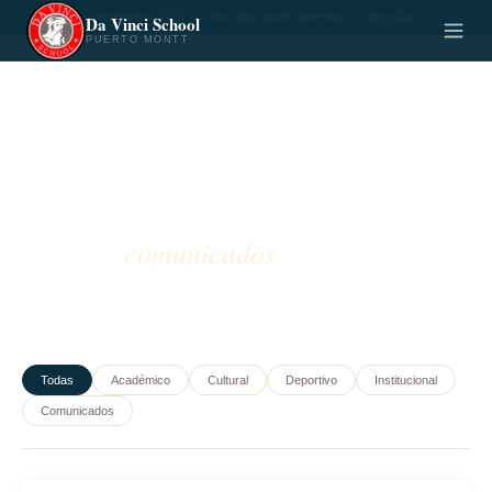
×
✈️ Viaje a Inglaterra 2027 — ¡Inscripciones abiertas!
—
Ver más
→
Da Vinci School
PUERTO MONTT
INICIO
›
NOTICIAS Y COMUNICADOS
comunicados
Noticias y
Todas
Académico
Cultural
Deportivo
Institucional
Comunicados