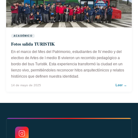
ACADÉMICO
Fotos salida TURISTIK
En el marco del Mes del Patrimonio, estudiantes de IV medio y del
electivo de Artes de I medio B vivieron un recorrido pedagógico a
bordo del bus Turistik. Esta experiencia transformó la ciudad en un
lienzo vivo, permitiéndoles reconocer hitos arquitectónicos y relatos
históricos que definen nuestra identidad.
Leer →
14 de mayo de 2025